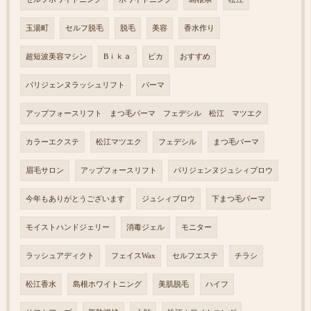
玉湯町
セルフ脱毛
脱毛
美容
香水作り
超短波美容マシン
Bｉｋａ
ビカ
おすすめ
パリジェンヌラッシュリフト
パーマ
アップフォースリフト まつ毛パーマ フェデシル 松江 マツエク
カラーエクステ
松江マツエク
フェデシル
まつ毛パーマ
眉毛サロン
アップフォースリフト
パリジェンヌジュシィブロウ
今年もありがとうございます
ジュシィブロウ
下まつ毛パーマ
モイストハンドジェリー
消毒ジェル
モニター
ラッシュアディクト
フェイスWax
セルフエステ
チラシ
松江香水
島根ホワイトニング
美肌脱毛
ハイフ