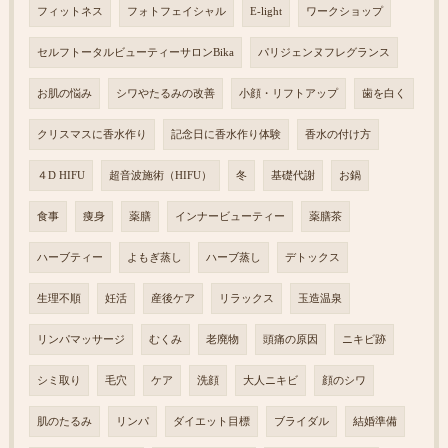
フィットネス
フォトフェイシャル
E-light
ワークショップ
セルフトータルビューティーサロンBika
パリジェンヌフレグランス
お肌の悩み
シワやたるみの改善
小顔・リフトアップ
歯を白く
クリスマスに香水作り
記念日に香水作り体験
香水の付け方
４D HIFU
超音波施術（HIFU）
冬
基礎代謝
お鍋
食事
痩身
薬膳
インナービューティー
薬膳茶
ハーブティー
よもぎ蒸し
ハーブ蒸し
デトックス
生理不順
妊活
産後ケア
リラックス
玉造温泉
リンパマッサージ
むくみ
老廃物
頭痛の原因
ニキビ跡
シミ取り
毛穴
ケア
洗顔
大人ニキビ
顔のシワ
肌のたるみ
リンパ
ダイエット目標
ブライダル
結婚準備