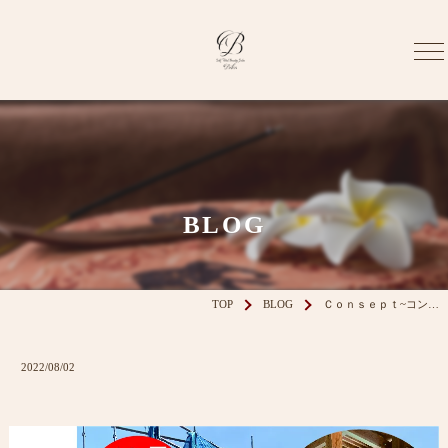
BLOG
TOP
BLOG
Ｃｏｎｓｅｐｔ~コン…
2022/08/02