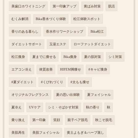
美歯口ホワイトニング
第一印象アップ
黄ばみ対策
肌活
むくみ解消
Bika香水づくり体験
松江体験スポット
香りのある暮らし
香水作りワークショップ
Bika松江
ダイエットサポート
玉湯エステ
ローファットダイエット
松江痩身
夏までに痩せる
Bika痩身
夏の肌対策
シミ対策
エアコン冷え
体質改善
HIFEM脚痩せ
#キャビ痩身
#夏ダイエット
#くびれづくり
#太もも痩せ
オリジナルフレグランス
夏の思い出体験
夏フェイシャル
夏冷え
UVケア
シミ・そばかす対策
秋の香り
秋
乗り換え
第一印象
笑顔
親子ペア脱毛
秋こそ脱毛
美肌再生
美肌フェイシャル
黄土よもぎ＆ハーブ蒸し