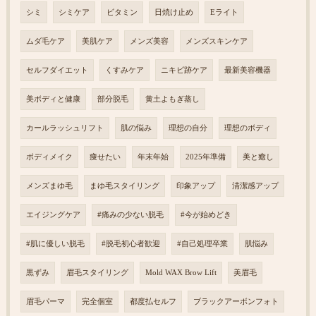
シミ
シミケア
ビタミン
日焼け止め
Eライト
ムダ毛ケア
美肌ケア
メンズ美容
メンズスキンケア
セルフダイエット
くすみケア
ニキビ跡ケア
最新美容機器
美ボディと健康
部分脱毛
黄土よもぎ蒸し
カールラッシュリフト
肌の悩み
理想の自分
理想のボディ
ボディメイク
痩せたい
年末年始
2025年準備
美と癒し
メンズまゆ毛
まゆ毛スタイリング
印象アップ
清潔感アップ
エイジングケア
#痛みの少ない脱毛
#今が始めどき
#肌に優しい脱毛
#脱毛初心者歓迎
#自己処理卒業
肌悩み
黒ずみ
眉毛スタイリング
Mold WAX Brow Lift
美眉毛
眉毛パーマ
完全個室
都度払セルフ
ブラックアーボンフォト