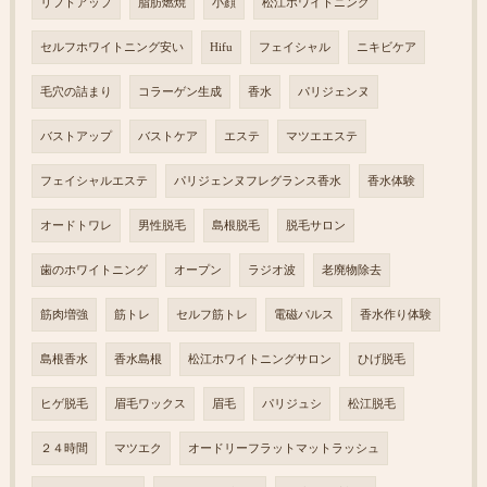
リフトアップ
脂肪燃焼
小顔
松江ホワイトニング
セルフホワイトニング安い
Hifu
フェイシャル
ニキビケア
毛穴の詰まり
コラーゲン生成
香水
パリジェンヌ
バストアップ
バストケア
エステ
マツエエステ
フェイシャルエステ
パリジェンヌフレグランス香水
香水体験
オードトワレ
男性脱毛
島根脱毛
脱毛サロン
歯のホワイトニング
オープン
ラジオ波
老廃物除去
筋肉増強
筋トレ
セルフ筋トレ
電磁パルス
香水作り体験
島根香水
香水島根
松江ホワイトニングサロン
ひげ脱毛
ヒゲ脱毛
眉毛ワックス
眉毛
パリジュシ
松江脱毛
２４時間
マツエク
オードリーフラットマットラッシュ