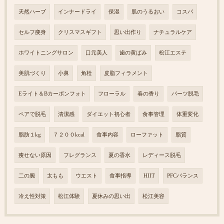
天然ハーブ
インナードライ
保湿
肌のうるおい
コスパ
セルフ痩身
クリスマスギフト
思い出作り
ナチュラルケア
ホワイトニングサロン
口元美人
歯の黄ばみ
松江エステ
美肌づくり
小鼻
角栓
皮脂フィラメント
Eライト＆Bカーボンフォト
フローラル
春の香り
パーツ脱毛
ペアで脱毛
清潔感
ダイエット初心者
食事管理
体重変化
脂肪１kg
７２００kcal
食事内容
ローファット
脂質
痩せない原因
フレグランス
夏の香水
レディース脱毛
二の腕
太もも
ウエスト
食事指導
HIIT
PFCバランス
冷え性対策
松江体験
夏休みの思い出
松江美容