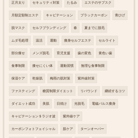
正月太り
セキュリティ対策
たるみ
エステのサブスク
月額定額制エステ
キャビテーション
ブラックカーボン
青ひげ
脱マスク
セルフブランディング
春
夏までに脱毛
ムダ毛処理
温活
運動
痩身セルフエステ
セルライト
部分痩せ
メンズ脱毛
育児支援
歯の変色
黄色い歯
食事制限
痩せにくい体
運動習慣
無理な食事制限
保湿ケア
乾燥肌
梅雨の肌対策
紫外線対策
ファスティング
糖質制限ダイエット
リバウンド
継続するコツ
ダイエット成功
美肌
日焼け
光脱毛
電磁パルス痩身
キャビテーション＄ラジオ波
紫外線ケア
カーボンフォトフェイシャル
肌ケア
ターンオーバー