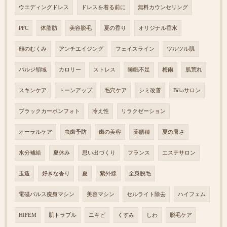
ウエディングドレス
ドレスを着る前に
無料カウンセリング
PFC
体脂肪
美容脱毛
夏の香り
オリジナル香水
顔のむくみ
アンチエイジング
フェイスライン
ツルツル肌
バルジ領域
カロリー
ストレス
睡眠不足
梅雨
肌荒れ
スキンケア
トーンアップ
毛穴ケア
シミ改善
Bikaサロン
ブラックカーボンフォト
冷え性
リラクゼーション
オーラルケア
虫歯予防
歯の美容
薬膳種
夏の暑さ
水分補給
夏休み
思い出づくり
フランス
エステサロン
玉造
好きな香り
夏
紫外線
全身脱毛
電磁パルス痩身マシン
美容マシン
セルライト除去
ハイフェム
HIFEM
肌トラブル
ニキビ
くすみ
しわ
脱毛ケア