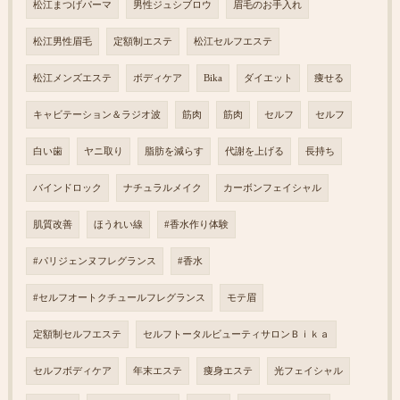
松江まつげパーマ
男性ジュシブロウ
眉毛のお手入れ
松江男性眉毛
定額制エステ
松江セルフエステ
松江メンズエステ
ボディケア
Bika
ダイエット
痩せる
キャビテーション＆ラジオ波
筋肉
筋肉
セルフ
セルフ
白い歯
ヤニ取り
脂肪を減らす
代謝を上げる
長持ち
バインドロック
ナチュラルメイク
カーボンフェイシャル
肌質改善
ほうれい線
#香水作り体験
#パリジェンヌフレグランス
#香水
#セルフオートクチュールフレグランス
モテ眉
定額制セルフエステ
セルフトータルビューティサロンＢｉｋａ
セルフボディケア
年末エステ
痩身エステ
光フェイシャル