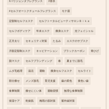
#パリジェンヌフレグランス
#香水
#セルフオートクチュールフレグランス
モテ眉
定額制セルフエステ
セルフトータルビューティサロンＢｉｋａ
セルフボディケア
年末エステ
痩身エステ
光フェイシャル
正月太り
セキュリティ対策
たるみ
エステのサブスク
月額定額制エステ
キャビテーション
ブラックカーボン
青ひげ
脱マスク
セルフブランディング
春
夏までに脱毛
ムダ毛処理
温活
運動
痩身セルフエステ
セルライト
部分痩せ
メンズ脱毛
育児支援
歯の変色
黄色い歯
食事制限
痩せにくい体
運動習慣
無理な食事制限
保湿ケア
乾燥肌
梅雨の肌対策
紫外線対策