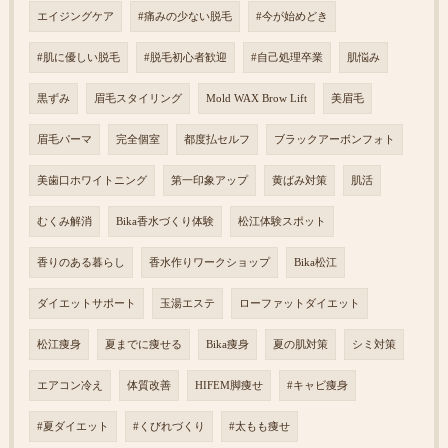
エイジングケア
#痛みの少ない脱毛
#今が始めどき
#肌に優しい脱毛
#脱毛初心者歓迎
#自己処理卒業
肌悩み
黒ずみ
眉毛スタイリング
Mold WAX Brow Lift
美眉毛
眉毛パーマ
完全個室
都度払セルフ
ブラックアーボンフォト
美歯口ホワイトニング
第一印象アップ
黄ばみ対策
肌活
むくみ解消
Bika香水づくり体験
松江体験スポット
香りのある暮らし
香水作りワークショップ
Bika松江
ダイエットサポート
玉湯エステ
ローファットダイエット
松江痩身
夏までに痩せる
Bika痩身
夏の肌対策
シミ対策
エアコン冷え
体質改善
HIFEM脚痩せ
#キャビ痩身
#夏ダイエット
#くびれづくり
#太もも痩せ