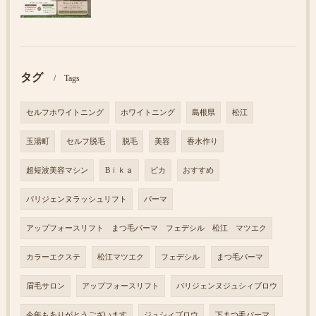
タグ
Tags
セルフホワイトニング
ホワイトニング
島根県
松江
玉湯町
セルフ脱毛
脱毛
美容
香水作り
超短波美容マシン
Bｉｋａ
ビカ
おすすめ
パリジェンヌラッシュリフト
パーマ
アップフォースリフト まつ毛パーマ フェデシル 松江 マツエク
カラーエクステ
松江マツエク
フェデシル
まつ毛パーマ
眉毛サロン
アップフォースリフト
パリジェンヌジュシィブロウ
今年もありがとうございます
ジュシィブロウ
下まつ毛パーマ