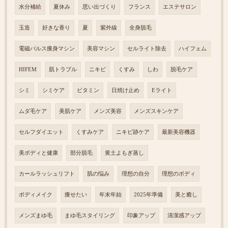
水分補給
夏休み
思い出づくり
フランス
エステサロン
玉造
好きな香り
夏
紫外線
全身脱毛
電磁パルス痩身マシン
美容マシン
セルライト除去
ハイフェム
HIFEM
肌トラブル
ニキビ
くすみ
しわ
脱毛ケア
シミ
シミケア
ビタミン
日焼け止め
Eライト
ムダ毛ケア
美肌ケア
メンズ美容
メンズスキンケア
セルフダイエット
くすみケア
ニキビ跡ケア
最新美容機器
美ボディと健康
部分脱毛
黄土よもぎ蒸し
カールラッシュリフト
肌の悩み
理想の自分
理想のボディ
ボディメイク
痩せたい
年末年始
2025年準備
美と癒し
メンズまゆ毛
まゆ毛スタイリング
印象アップ
清潔感アップ