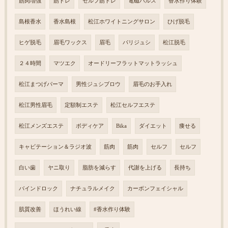
筋肉増強
筋トレ
セルフ筋トレ
電磁パルス
香水作り体験
島根香水
香水島根
松江ホワイトニングサロン
ひげ脱毛
ヒゲ脱毛
眉毛ワックス
眉毛
パリジュシ
松江脱毛
２４時間
マツエク
オードリーフラットマットラッシュ
松江まつげパーマ
男性ジュシブロウ
眉毛のお手入れ
松江男性眉毛
定額制エステ
松江セルフエステ
松江メンズエステ
ボディケア
Bika
ダイエット
痩せる
キャビテーション＆ラジオ波
筋肉
筋肉
セルフ
セルフ
白い歯
ヤニ取り
脂肪を減らす
代謝を上げる
長持ち
バインドロック
ナチュラルメイク
カーボンフェイシャル
肌質改善
ほうれい線
#香水作り体験