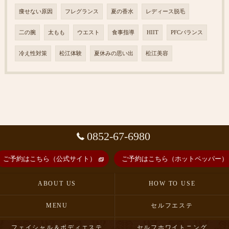
痩せない原因
フレグランス
夏の香水
レディース脱毛
二の腕
太もも
ウエスト
食事指導
HIIT
PFCバランス
冷え性対策
松江体験
夏休みの思い出
松江美容
0852-67-6980
ご予約はこちら（公式サイト）
ご予約はこちら（ホットペッパー）
ABOUT US
HOW TO USE
MENU
セルフエステ
フェイシャル＆ボディエステ
セルフホワイトニング