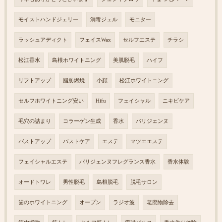
モイストハンドジェリー
消毒ジェル
モニター
ラッシュアディクト
フェイスWax
セルフエステ
チラシ
松江香水
島根ホワイトニング
美肌脱毛
ハイフ
リフトアップ
脂肪燃焼
小顔
松江ホワイトニング
セルフホワイトニング安い
Hifu
フェイシャル
ニキビケア
毛穴の詰まり
コラーゲン生成
香水
パリジェンヌ
バストアップ
バストケア
エステ
マツエエステ
フェイシャルエステ
パリジェンヌフレグランス香水
香水体験
オードトワレ
男性脱毛
島根脱毛
脱毛サロン
歯のホワイトニング
オープン
ラジオ波
老廃物除去