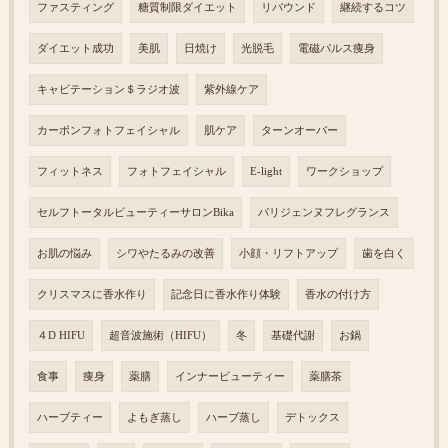
ファスティング
糖質制限ダイエット
リバウンド
継続するコツ
ダイエット成功
美肌
日焼け
光脱毛
電磁パルス痩身
キャビテーション＄ラジオ波
紫外線ケア
カーボンフォトフェイシャル
肌ケア
ターンオーバー
フィットネス
フォトフェイシャル
E-light
ワークショップ
セルフトータルビューティーサロンBika
パリジェンヌフレグランス
お肌の悩み
シワやたるみの改善
小顔・リフトアップ
歯を白く
クリスマスに香水作り
記念日に香水作り体験
香水の付け方
４D HIFU
超音波施術（HIFU）
冬
基礎代謝
お鍋
食事
痩身
薬膳
インナービューティー
薬膳茶
ハーブティー
よもぎ蒸し
ハーブ蒸し
デトックス