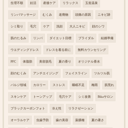
生理不順
妊活
産後ケア
リラックス
玉造温泉
リンパマッサージ
むくみ
老廃物
頭痛の原因
ニキビ跡
シミ取り
毛穴
ケア
洗顔
大人ニキビ
顔のシワ
肌のたるみ
リンパ
ダイエット目標
ブライダル
結婚準備
ウエディングドレス
ドレスを着る前に
無料カウンセリング
PFC
体脂肪
美容脱毛
夏の香り
オリジナル香水
顔のむくみ
アンチエイジング
フェイスライン
ツルツル肌
バルジ領域
カロリー
ストレス
睡眠不足
梅雨
肌荒れ
スキンケア
トーンアップ
毛穴ケア
シミ改善
Bikaサロン
ブラックカーボンフォト
冷え性
リラクゼーション
オーラルケア
虫歯予防
歯の美容
薬膳種
夏の暑さ