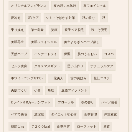
オリジナルフレグランス
夏の思い出体験
夏フェイシャル
夏冷え
UVケア
シミ・そばかす対策
秋の香り
秋
乗り換え
第一印象
笑顔
親子ペア脱毛
秋こそ脱毛
美肌再生
美肌フェイシャル
黄土よもぎ＆ハーブ蒸し
天然ハーブ
インナードライ
保湿
肌のうるおい
コスパ
セルフ痩身
クリスマスギフト
思い出作り
ナチュラルケア
ホワイトニングサロン
口元美人
歯の黄ばみ
松江エステ
美肌づくり
小鼻
角栓
皮脂フィラメント
Eライト＆Bカーボンフォト
フローラル
春の香り
パーツ脱毛
ペアで脱毛
清潔感
ダイエット初心者
食事管理
体重変化
脂肪１kg
７２００kcal
食事内容
ローファット
脂質