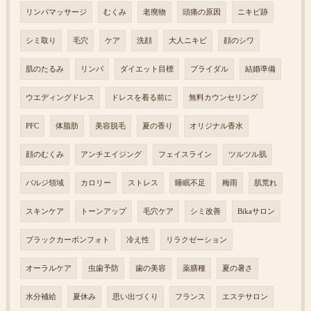
リンパマッサージ
むくみ
老廃物
頭痛の原因
ニキビ跡
シミ取り
毛穴
ケア
洗顔
大人ニキビ
顔のシワ
肌のたるみ
リンパ
ダイエット目標
ブライダル
結婚準備
ウエディングドレス
ドレスを着る前に
無料カウンセリング
PFC
体脂肪
美容脱毛
夏の香り
オリジナル香水
顔のむくみ
アンチエイジング
フェイスライン
ツルツル肌
バルジ領域
カロリー
ストレス
睡眠不足
梅雨
肌荒れ
スキンケア
トーンアップ
毛穴ケア
シミ改善
Bikaサロン
ブラックカーボンフォト
冷え性
リラクゼーション
オーラルケア
虫歯予防
歯の美容
薬膳種
夏の暑さ
水分補給
夏休み
思い出づくり
フランス
エステサロン