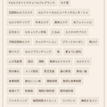
#セルフオートクチュールフレグランス
モテ眉
定額制セルフエステ
セルフトータルビューティサロンＢｉｋａ
セルフボディケア
年末エステ
痩身エステ
光フェイシャル
正月太り
セキュリティ対策
たるみ
エステのサブスク
月額定額制エステ
キャビテーション
ブラックカーボン
青ひげ
脱マスク
セルフブランディング
春
夏までに脱毛
ムダ毛処理
温活
運動
痩身セルフエステ
セルライト
部分痩せ
メンズ脱毛
育児支援
歯の変色
黄色い歯
食事制限
痩せにくい体
運動習慣
無理な食事制限
保湿ケア
乾燥肌
梅雨の肌対策
紫外線対策
ファスティング
糖質制限ダイエット
リバウンド
継続するコツ