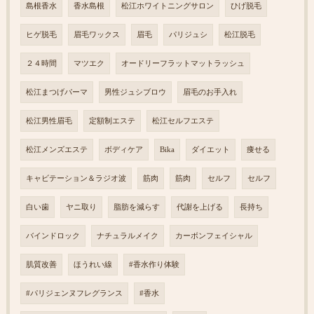
島根香水
香水島根
松江ホワイトニングサロン
ひげ脱毛
ヒゲ脱毛
眉毛ワックス
眉毛
パリジュシ
松江脱毛
２４時間
マツエク
オードリーフラットマットラッシュ
松江まつげパーマ
男性ジュシブロウ
眉毛のお手入れ
松江男性眉毛
定額制エステ
松江セルフエステ
松江メンズエステ
ボディケア
Bika
ダイエット
痩せる
キャビテーション＆ラジオ波
筋肉
筋肉
セルフ
セルフ
白い歯
ヤニ取り
脂肪を減らす
代謝を上げる
長持ち
バインドロック
ナチュラルメイク
カーボンフェイシャル
肌質改善
ほうれい線
#香水作り体験
#パリジェンヌフレグランス
#香水