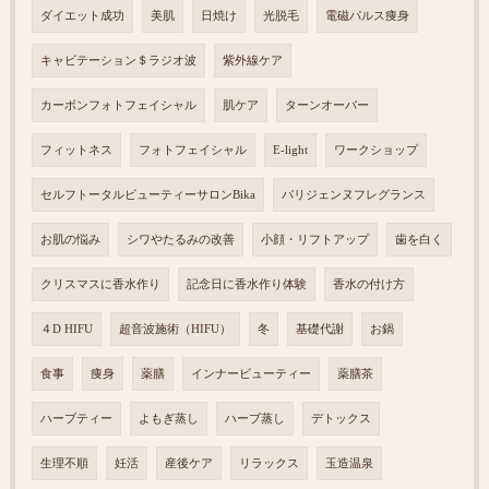
ダイエット成功
美肌
日焼け
光脱毛
電磁パルス痩身
キャビテーション＄ラジオ波
紫外線ケア
カーボンフォトフェイシャル
肌ケア
ターンオーバー
フィットネス
フォトフェイシャル
E-light
ワークショップ
セルフトータルビューティーサロンBika
パリジェンヌフレグランス
お肌の悩み
シワやたるみの改善
小顔・リフトアップ
歯を白く
クリスマスに香水作り
記念日に香水作り体験
香水の付け方
４D HIFU
超音波施術（HIFU）
冬
基礎代謝
お鍋
食事
痩身
薬膳
インナービューティー
薬膳茶
ハーブティー
よもぎ蒸し
ハーブ蒸し
デトックス
生理不順
妊活
産後ケア
リラックス
玉造温泉