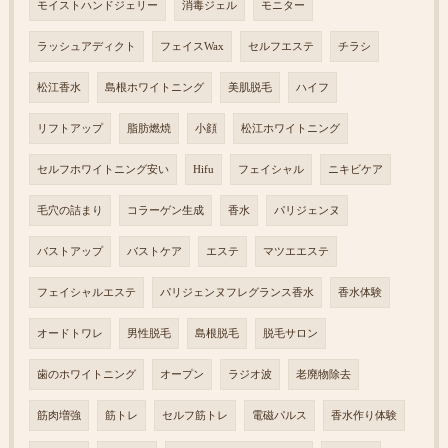
モイストハンドジェリー
消毒ジェル
モニター
ラッシュアディクト
フェイスWax
セルフエステ
チラシ
松江香水
島根ホワイトニング
美肌脱毛
ハイフ
リフトアップ
脂肪燃焼
小顔
松江ホワイトニング
セルフホワイトニング安い
Hifu
フェイシャル
ニキビケア
毛穴の詰まり
コラーゲン生成
香水
パリジェンヌ
バストアップ
バストケア
エステ
マツエエステ
フェイシャルエステ
パリジェンヌフレグランス香水
香水体験
オードトワレ
男性脱毛
島根脱毛
脱毛サロン
歯のホワイトニング
オープン
ラジオ波
老廃物除去
筋肉増強
筋トレ
セルフ筋トレ
電磁パルス
香水作り体験