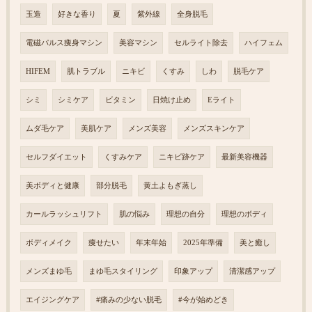
玉造
好きな香り
夏
紫外線
全身脱毛
電磁パルス痩身マシン
美容マシン
セルライト除去
ハイフェム
HIFEM
肌トラブル
ニキビ
くすみ
しわ
脱毛ケア
シミ
シミケア
ビタミン
日焼け止め
Eライト
ムダ毛ケア
美肌ケア
メンズ美容
メンズスキンケア
セルフダイエット
くすみケア
ニキビ跡ケア
最新美容機器
美ボディと健康
部分脱毛
黄土よもぎ蒸し
カールラッシュリフト
肌の悩み
理想の自分
理想のボディ
ボディメイク
痩せたい
年末年始
2025年準備
美と癒し
メンズまゆ毛
まゆ毛スタイリング
印象アップ
清潔感アップ
エイジングケア
#痛みの少ない脱毛
#今が始めどき