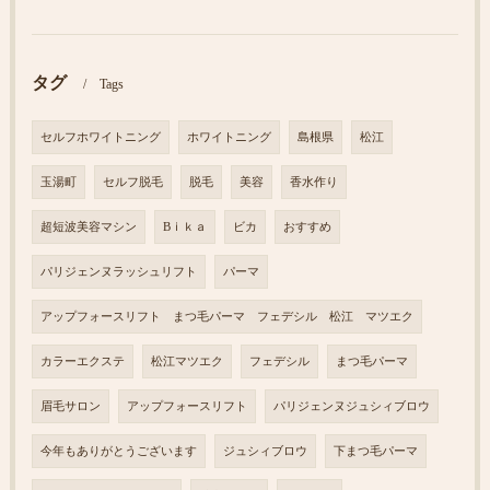
タグ
Tags
セルフホワイトニング
ホワイトニング
島根県
松江
玉湯町
セルフ脱毛
脱毛
美容
香水作り
超短波美容マシン
Bｉｋａ
ビカ
おすすめ
パリジェンヌラッシュリフト
パーマ
アップフォースリフト まつ毛パーマ フェデシル 松江 マツエク
カラーエクステ
松江マツエク
フェデシル
まつ毛パーマ
眉毛サロン
アップフォースリフト
パリジェンヌジュシィブロウ
今年もありがとうございます
ジュシィブロウ
下まつ毛パーマ