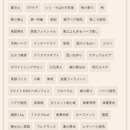
夏冷え
UVケア
シミ・そばかす対策
秋の香り
秋
乗り換え
第一印象
笑顔
親子ペア脱毛
秋こそ脱毛
美肌再生
美肌フェイシャル
黄土よもぎ＆ハーブ蒸し
天然ハーブ
インナードライ
保湿
肌のうるおい
コスパ
セルフ痩身
クリスマスギフト
思い出作り
ナチュラルケア
ホワイトニングサロン
口元美人
歯の黄ばみ
松江エステ
美肌づくり
小鼻
角栓
皮脂フィラメント
Eライト＆Bカーボンフォト
フローラル
春の香り
パーツ脱毛
ペアで脱毛
清潔感
ダイエット初心者
食事管理
体重変化
脂肪１kg
７２００kcal
食事内容
ローファット
脂質
痩せない原因
フレグランス
夏の香水
レディース脱毛