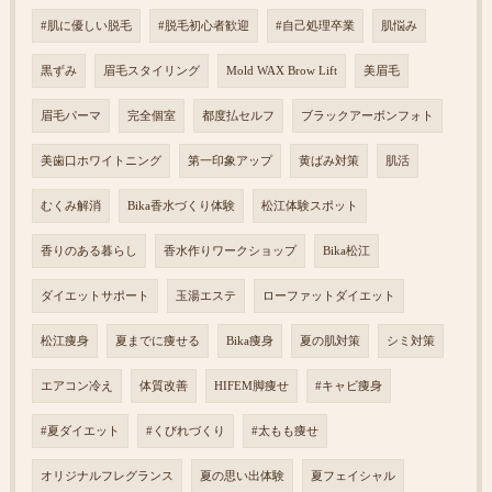
#肌に優しい脱毛
#脱毛初心者歓迎
#自己処理卒業
肌悩み
黒ずみ
眉毛スタイリング
Mold WAX Brow Lift
美眉毛
眉毛パーマ
完全個室
都度払セルフ
ブラックアーボンフォト
美歯口ホワイトニング
第一印象アップ
黄ばみ対策
肌活
むくみ解消
Bika香水づくり体験
松江体験スポット
香りのある暮らし
香水作りワークショップ
Bika松江
ダイエットサポート
玉湯エステ
ローファットダイエット
松江痩身
夏までに痩せる
Bika痩身
夏の肌対策
シミ対策
エアコン冷え
体質改善
HIFEM脚痩せ
#キャビ痩身
#夏ダイエット
#くびれづくり
#太もも痩せ
オリジナルフレグランス
夏の思い出体験
夏フェイシャル