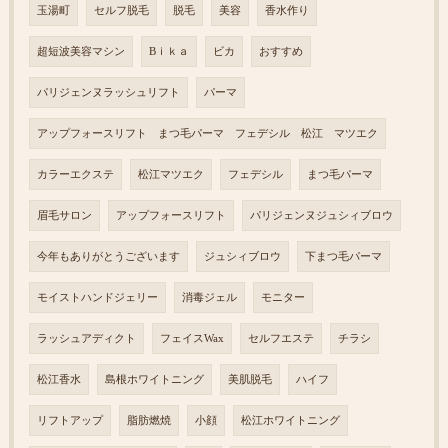
玉湯町
セルフ脱毛
脱毛
美容
香水作り
超短波美容マシン
Bｉｋａ
ビカ
おすすめ
パリジェンヌラッシュリフト
パーマ
アップフォースリフト まつ毛パーマ フェデシル 松江 マツエク
カラーエクステ
松江マツエク
フェデシル
まつ毛パーマ
眉毛サロン
アップフォースリフト
パリジェンヌジュシィブロウ
今年もありがとうございます
ジュシィブロウ
下まつ毛パーマ
モイストハンドジェリー
消毒ジェル
モニター
ラッシュアディクト
フェイスWax
セルフエステ
チラシ
松江香水
島根ホワイトニング
美肌脱毛
ハイフ
リフトアップ
脂肪燃焼
小顔
松江ホワイトニング