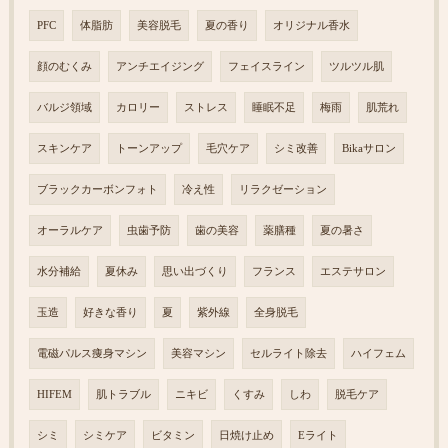
PFC
体脂肪
美容脱毛
夏の香り
オリジナル香水
顔のむくみ
アンチエイジング
フェイスライン
ツルツル肌
バルジ領域
カロリー
ストレス
睡眠不足
梅雨
肌荒れ
スキンケア
トーンアップ
毛穴ケア
シミ改善
Bikaサロン
ブラックカーボンフォト
冷え性
リラクゼーション
オーラルケア
虫歯予防
歯の美容
薬膳種
夏の暑さ
水分補給
夏休み
思い出づくり
フランス
エステサロン
玉造
好きな香り
夏
紫外線
全身脱毛
電磁パルス痩身マシン
美容マシン
セルライト除去
ハイフェム
HIFEM
肌トラブル
ニキビ
くすみ
しわ
脱毛ケア
シミ
シミケア
ビタミン
日焼け止め
Eライト