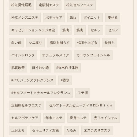
松江男性眉毛
定額制エステ
松江セルフエステ
松江メンズエステ
ボディケア
Bika
ダイエット
痩せる
キャビテーション＆ラジオ波
筋肉
筋肉
セルフ
セルフ
白い歯
ヤニ取り
脂肪を減らす
代謝を上げる
長持ち
バインドロック
ナチュラルメイク
カーボンフェイシャル
肌質改善
ほうれい線
#香水作り体験
#パリジェンヌフレグランス
#香水
#セルフオートクチュールフレグランス
モテ眉
定額制セルフエステ
セルフトータルビューティサロンＢｉｋａ
セルフボディケア
年末エステ
痩身エステ
光フェイシャル
正月太り
セキュリティ対策
たるみ
エステのサブスク