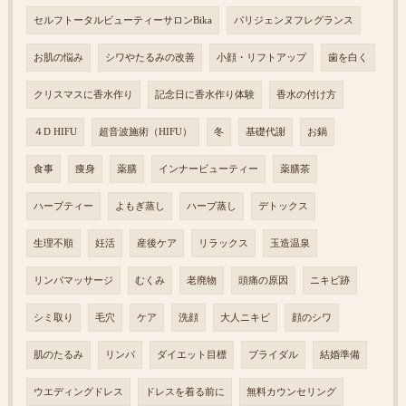
セルフトータルビューティーサロンBika
パリジェンヌフレグランス
お肌の悩み
シワやたるみの改善
小顔・リフトアップ
歯を白く
クリスマスに香水作り
記念日に香水作り体験
香水の付け方
４D HIFU
超音波施術（HIFU）
冬
基礎代謝
お鍋
食事
痩身
薬膳
インナービューティー
薬膳茶
ハーブティー
よもぎ蒸し
ハーブ蒸し
デトックス
生理不順
妊活
産後ケア
リラックス
玉造温泉
リンパマッサージ
むくみ
老廃物
頭痛の原因
ニキビ跡
シミ取り
毛穴
ケア
洗顔
大人ニキビ
顔のシワ
肌のたるみ
リンパ
ダイエット目標
ブライダル
結婚準備
ウエディングドレス
ドレスを着る前に
無料カウンセリング