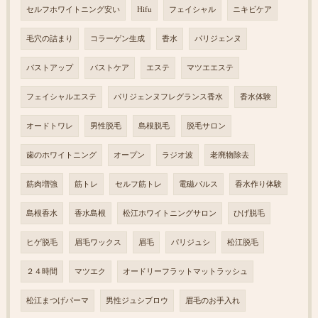
セルフホワイトニング安い
Hifu
フェイシャル
ニキビケア
毛穴の詰まり
コラーゲン生成
香水
パリジェンヌ
バストアップ
バストケア
エステ
マツエエステ
フェイシャルエステ
パリジェンヌフレグランス香水
香水体験
オードトワレ
男性脱毛
島根脱毛
脱毛サロン
歯のホワイトニング
オープン
ラジオ波
老廃物除去
筋肉増強
筋トレ
セルフ筋トレ
電磁パルス
香水作り体験
島根香水
香水島根
松江ホワイトニングサロン
ひげ脱毛
ヒゲ脱毛
眉毛ワックス
眉毛
パリジュシ
松江脱毛
２４時間
マツエク
オードリーフラットマットラッシュ
松江まつげパーマ
男性ジュシブロウ
眉毛のお手入れ