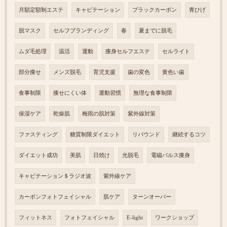
月額定額制エステ
キャビテーション
ブラックカーボン
青ひげ
脱マスク
セルフブランディング
春
夏までに脱毛
ムダ毛処理
温活
運動
痩身セルフエステ
セルライト
部分痩せ
メンズ脱毛
育児支援
歯の変色
黄色い歯
食事制限
痩せにくい体
運動習慣
無理な食事制限
保湿ケア
乾燥肌
梅雨の肌対策
紫外線対策
ファスティング
糖質制限ダイエット
リバウンド
継続するコツ
ダイエット成功
美肌
日焼け
光脱毛
電磁パルス痩身
キャビテーション＄ラジオ波
紫外線ケア
カーボンフォトフェイシャル
肌ケア
ターンオーバー
フィットネス
フォトフェイシャル
E-light
ワークショップ