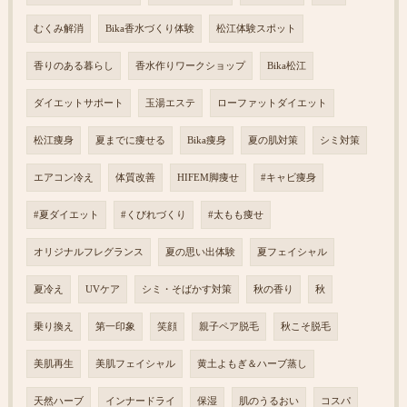
むくみ解消
Bika香水づくり体験
松江体験スポット
香りのある暮らし
香水作りワークショップ
Bika松江
ダイエットサポート
玉湯エステ
ローファットダイエット
松江痩身
夏までに痩せる
Bika痩身
夏の肌対策
シミ対策
エアコン冷え
体質改善
HIFEM脚痩せ
#キャビ痩身
#夏ダイエット
#くびれづくり
#太もも痩せ
オリジナルフレグランス
夏の思い出体験
夏フェイシャル
夏冷え
UVケア
シミ・そばかす対策
秋の香り
秋
乗り換え
第一印象
笑顔
親子ペア脱毛
秋こそ脱毛
美肌再生
美肌フェイシャル
黄土よもぎ＆ハーブ蒸し
天然ハーブ
インナードライ
保湿
肌のうるおい
コスパ