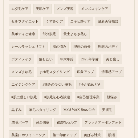
ムダ毛ケア
美肌ケア
メンズ美容
メンズスキンケア
セルフダイエット
くすみケア
ニキビ跡ケア
最新美容機器
美ボディと健康
部分脱毛
黄土よもぎ蒸し
カールラッシュリフト
肌の悩み
理想の自分
理想のボディ
ボディメイク
痩せたい
年末年始
2025年準備
美と癒し
メンズまゆ毛
まゆ毛スタイリング
印象アップ
清潔感アップ
エイジングケア
#痛みの少ない脱毛
#今が始めどき
#肌に優しい脱毛
#脱毛初心者歓迎
#自己処理卒業
肌悩み
黒ずみ
眉毛スタイリング
Mold WAX Brow Lift
美眉毛
眉毛パーマ
完全個室
都度払セルフ
ブラックアーボンフォト
美歯口ホワイトニング
第一印象アップ
黄ばみ対策
肌活