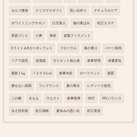
セルフ痩身
クリスマスギフト
思い出作り
ナチュラルケア
ホワイトニングサロン
口元美人
歯の黄ばみ
松江エステ
美肌づくり
小鼻
角栓
皮脂フィラメント
Eライト＆Bカーボンフォト
フローラル
春の香り
パーツ脱毛
ペアで脱毛
清潔感
ダイエット初心者
食事管理
体重変化
脂肪１kg
７２００kcal
食事内容
ローファット
脂質
痩せない原因
フレグランス
夏の香水
レディース脱毛
二の腕
太もも
ウエスト
食事指導
HIIT
PFCバランス
冷え性対策
松江体験
夏休みの思い出
松江美容