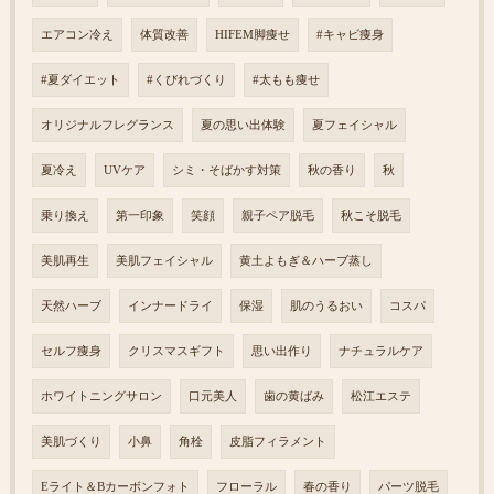
エアコン冷え
体質改善
HIFEM脚痩せ
#キャビ痩身
#夏ダイエット
#くびれづくり
#太もも痩せ
オリジナルフレグランス
夏の思い出体験
夏フェイシャル
夏冷え
UVケア
シミ・そばかす対策
秋の香り
秋
乗り換え
第一印象
笑顔
親子ペア脱毛
秋こそ脱毛
美肌再生
美肌フェイシャル
黄土よもぎ＆ハーブ蒸し
天然ハーブ
インナードライ
保湿
肌のうるおい
コスパ
セルフ痩身
クリスマスギフト
思い出作り
ナチュラルケア
ホワイトニングサロン
口元美人
歯の黄ばみ
松江エステ
美肌づくり
小鼻
角栓
皮脂フィラメント
Eライト＆Bカーボンフォト
フローラル
春の香り
パーツ脱毛