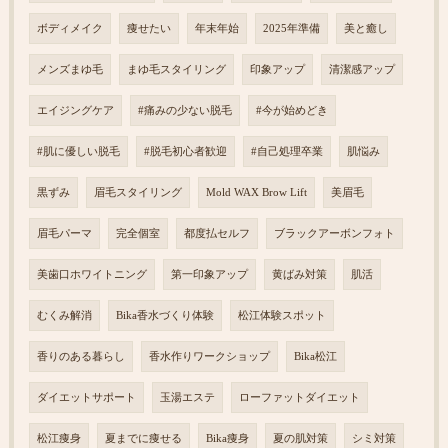
ボディメイク
痩せたい
年末年始
2025年準備
美と癒し
メンズまゆ毛
まゆ毛スタイリング
印象アップ
清潔感アップ
エイジングケア
#痛みの少ない脱毛
#今が始めどき
#肌に優しい脱毛
#脱毛初心者歓迎
#自己処理卒業
肌悩み
黒ずみ
眉毛スタイリング
Mold WAX Brow Lift
美眉毛
眉毛パーマ
完全個室
都度払セルフ
ブラックアーボンフォト
美歯口ホワイトニング
第一印象アップ
黄ばみ対策
肌活
むくみ解消
Bika香水づくり体験
松江体験スポット
香りのある暮らし
香水作りワークショップ
Bika松江
ダイエットサポート
玉湯エステ
ローファットダイエット
松江痩身
夏までに痩せる
Bika痩身
夏の肌対策
シミ対策