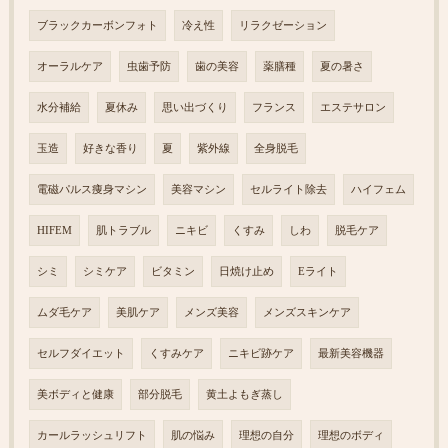
ブラックカーボンフォト
冷え性
リラクゼーション
オーラルケア
虫歯予防
歯の美容
薬膳種
夏の暑さ
水分補給
夏休み
思い出づくり
フランス
エステサロン
玉造
好きな香り
夏
紫外線
全身脱毛
電磁パルス痩身マシン
美容マシン
セルライト除去
ハイフェム
HIFEM
肌トラブル
ニキビ
くすみ
しわ
脱毛ケア
シミ
シミケア
ビタミン
日焼け止め
Eライト
ムダ毛ケア
美肌ケア
メンズ美容
メンズスキンケア
セルフダイエット
くすみケア
ニキビ跡ケア
最新美容機器
美ボディと健康
部分脱毛
黄土よもぎ蒸し
カールラッシュリフト
肌の悩み
理想の自分
理想のボディ