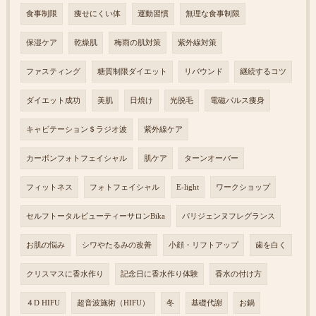
食事制限
痩せにくい体
運動習慣
無理な食事制限
保湿ケア
乾燥肌
梅雨の肌対策
紫外線対策
ファスティング
糖質制限ダイエット
リバウンド
継続するコツ
ダイエット成功
美肌
日焼け
光脱毛
電磁パルス痩身
キャビテーション＄ラジオ波
紫外線ケア
カーボンフォトフェイシャル
肌ケア
ターンオーバー
フィットネス
フォトフェイシャル
E-light
ワークショップ
セルフトータルビューティーサロンBika
パリジェンヌフレグランス
お肌の悩み
シワやたるみの改善
小顔・リフトアップ
歯を白く
クリスマスに香水作り
記念日に香水作り体験
香水の付け方
４D HIFU
超音波施術（HIFU）
冬
基礎代謝
お鍋