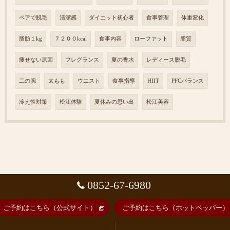
ペアで脱毛
清潔感
ダイエット初心者
食事管理
体重変化
脂肪１kg
７２００kcal
食事内容
ローファット
脂質
痩せない原因
フレグランス
夏の香水
レディース脱毛
二の腕
太もも
ウエスト
食事指導
HIIT
PFCバランス
冷え性対策
松江体験
夏休みの思い出
松江美容
0852-67-6980
ご予約はこちら（公式サイト）
ご予約はこちら（ホットペッパー）