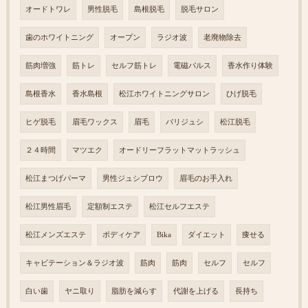
オードトワレ
男性脱毛
島根脱毛
脱毛サロン
歯のホワイトニング
オープン
ラジオ波
老廃物除去
筋肉増強
筋トレ
セルフ筋トレ
電磁パルス
香水作り体験
島根香水
香水島根
松江ホワイトニングサロン
ひげ脱毛
ヒゲ脱毛
眉毛ワックス
眉毛
パリジュシ
松江脱毛
２４時間
マツエク
オードリーフラットマットラッシュ
松江まつげパーマ
男性ジュシブロウ
眉毛のお手入れ
松江男性眉毛
定額制エステ
松江セルフエステ
松江メンズエステ
ボディケア
Bika
ダイエット
痩せる
キャビテーション＆ラジオ波
筋肉
筋肉
セルフ
セルフ
白い歯
ヤニ取り
脂肪を減らす
代謝を上げる
長持ち