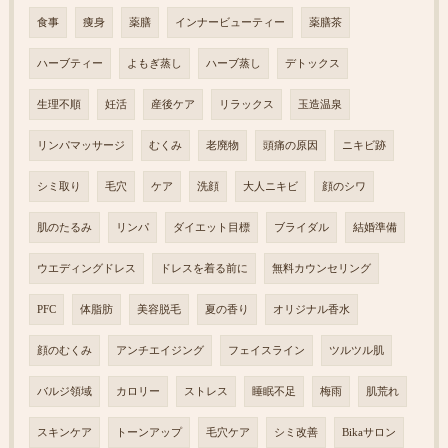
食事
痩身
薬膳
インナービューティー
薬膳茶
ハーブティー
よもぎ蒸し
ハーブ蒸し
デトックス
生理不順
妊活
産後ケア
リラックス
玉造温泉
リンパマッサージ
むくみ
老廃物
頭痛の原因
ニキビ跡
シミ取り
毛穴
ケア
洗顔
大人ニキビ
顔のシワ
肌のたるみ
リンパ
ダイエット目標
ブライダル
結婚準備
ウエディングドレス
ドレスを着る前に
無料カウンセリング
PFC
体脂肪
美容脱毛
夏の香り
オリジナル香水
顔のむくみ
アンチエイジング
フェイスライン
ツルツル肌
バルジ領域
カロリー
ストレス
睡眠不足
梅雨
肌荒れ
スキンケア
トーンアップ
毛穴ケア
シミ改善
Bikaサロン