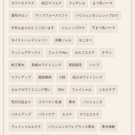
カラーエクステ
松江マツエク
フェデシル
まつ毛パーマ
眉毛サロン
アップフォースリフト
パリジェンヌジュシィブロウ
今年もありがとうございます
ジュシィブロウ
下まつ毛パーマ
モイストハンドジェリー
消毒ジェル
モニター
ラッシュアディクト
フェイスWax
セルフエステ
チラシ
松江香水
島根ホワイトニング
美肌脱毛
ハイフ
リフトアップ
脂肪燃焼
小顔
松江ホワイトニング
セルフホワイトニング安い
Hifu
フェイシャル
ニキビケア
毛穴の詰まり
コラーゲン生成
香水
パリジェンヌ
バストアップ
バストケア
エステ
マツエエステ
フェイシャルエステ
パリジェンヌフレグランス香水
香水体験