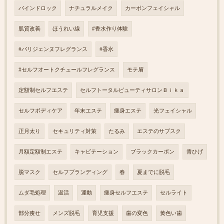
バインドロック
ナチュラルメイク
カーボンフェイシャル
肌質改善
ほうれい線
#香水作り体験
#パリジェンヌフレグランス
#香水
#セルフオートクチュールフレグランス
モテ眉
定額制セルフエステ
セルフトータルビューティサロンＢｉｋａ
セルフボディケア
年末エステ
痩身エステ
光フェイシャル
正月太り
セキュリティ対策
たるみ
エステのサブスク
月額定額制エステ
キャビテーション
ブラックカーボン
青ひげ
脱マスク
セルフブランディング
春
夏までに脱毛
ムダ毛処理
温活
運動
痩身セルフエステ
セルライト
部分痩せ
メンズ脱毛
育児支援
歯の変色
黄色い歯