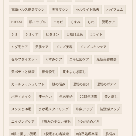
電磁パルス痩身マシン
美容マシン
セルライト除去
ハイフェム
HIFEM
肌トラブル
ニキビ
くすみ
しわ
脱毛ケア
シミ
シミケア
ビタミン
日焼け止め
Eライト
ムダ毛ケア
美肌ケア
メンズ美容
メンズスキンケア
セルフダイエット
くすみケア
ニキビ跡ケア
最新美容機器
美ボディと健康
部分脱毛
黄土よもぎ蒸し
カールラッシュリフト
肌の悩み
理想の自分
理想のボディ
ボディメイク
痩せたい
年末年始
2025年準備
美と癒し
メンズまゆ毛
まゆ毛スタイリング
印象アップ
清潔感アップ
エイジングケア
#痛みの少ない脱毛
#今が始めどき
#肌に優しい脱毛
#脱毛初心者歓迎
#自己処理卒業
肌悩み