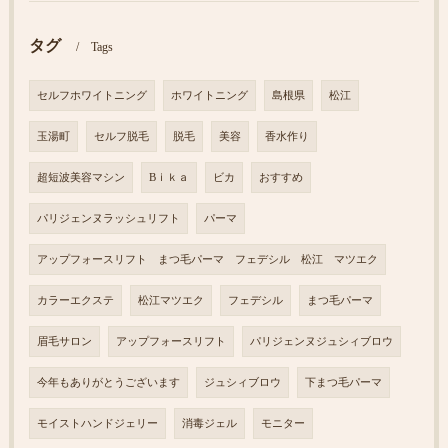
タグ
Tags
セルフホワイトニング
ホワイトニング
島根県
松江
玉湯町
セルフ脱毛
脱毛
美容
香水作り
超短波美容マシン
Bｉｋａ
ビカ
おすすめ
パリジェンヌラッシュリフト
パーマ
アップフォースリフト まつ毛パーマ フェデシル 松江 マツエク
カラーエクステ
松江マツエク
フェデシル
まつ毛パーマ
眉毛サロン
アップフォースリフト
パリジェンヌジュシィブロウ
今年もありがとうございます
ジュシィブロウ
下まつ毛パーマ
モイストハンドジェリー
消毒ジェル
モニター