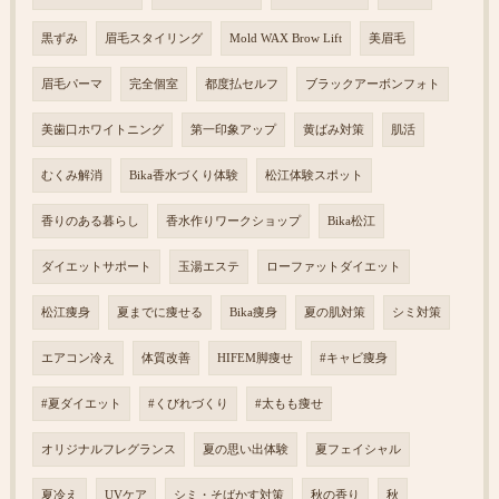
黒ずみ
眉毛スタイリング
Mold WAX Brow Lift
美眉毛
眉毛パーマ
完全個室
都度払セルフ
ブラックアーボンフォト
美歯口ホワイトニング
第一印象アップ
黄ばみ対策
肌活
むくみ解消
Bika香水づくり体験
松江体験スポット
香りのある暮らし
香水作りワークショップ
Bika松江
ダイエットサポート
玉湯エステ
ローファットダイエット
松江痩身
夏までに痩せる
Bika痩身
夏の肌対策
シミ対策
エアコン冷え
体質改善
HIFEM脚痩せ
#キャビ痩身
#夏ダイエット
#くびれづくり
#太もも痩せ
オリジナルフレグランス
夏の思い出体験
夏フェイシャル
夏冷え
UVケア
シミ・そばかす対策
秋の香り
秋