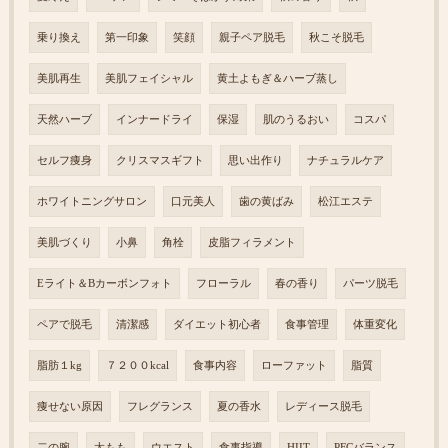
乗り換え
第一印象
笑顔
親子ペア脱毛
秋こそ脱毛
美肌再生
美肌フェイシャル
黄土よもぎ＆ハーブ蒸し
天然ハーブ
インナードライ
保湿
肌のうるおい
コスパ
セルフ痩身
クリスマスギフト
思い出作り
ナチュラルケア
ホワイトニングサロン
口元美人
歯の黄ばみ
松江エステ
美肌づくり
小鼻
角栓
皮脂フィラメント
Eライト＆Bカーボンフォト
フローラル
春の香り
パーツ脱毛
ペアで脱毛
清潔感
ダイエット初心者
食事管理
体重変化
脂肪１kg
７２００kcal
食事内容
ローファット
脂質
痩せない原因
フレグランス
夏の香水
レディース脱毛
二の腕
太もも
ウエスト
食事指導
HIIT
PFCバランス