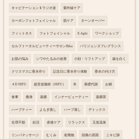
キャビテーション＄ラジオ波
紫外線ケア
カーボンフォトフェイシャル
肌ケア
ターンオーバー
フィットネス
フォトフェイシャル
E-light
ワークショップ
セルフトータルビューティーサロンBika
パリジェンヌフレグランス
お肌の悩み
シワやたるみの改善
小顔・リフトアップ
歯を白く
クリスマスに香水作り
記念日に香水作り体験
香水の付け方
４D HIFU
超音波施術（HIFU）
冬
基礎代謝
お鍋
食事
痩身
薬膳
インナービューティー
薬膳茶
ハーブティー
よもぎ蒸し
ハーブ蒸し
デトックス
生理不順
妊活
産後ケア
リラックス
玉造温泉
リンパマッサージ
むくみ
老廃物
頭痛の原因
ニキビ跡