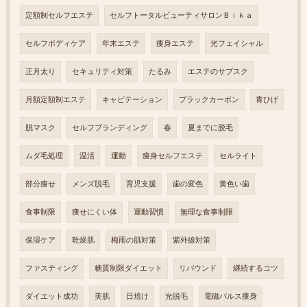
定額制セルフエステ
セルフトータルビューティサロンＢｉｋａ
セルフボディケア
年末エステ
痩身エステ
光フェイシャル
正月太り
セキュリティ対策
たるみ
エステのサブスク
月額定額制エステ
キャビテーション
ブラックカーボン
青ひげ
脱マスク
セルフブランディング
春
夏までに脱毛
ムダ毛処理
温活
運動
痩身セルフエステ
セルライト
部分痩せ
メンズ脱毛
育児支援
歯の変色
黄色い歯
食事制限
痩せにくい体
運動習慣
無理な食事制限
保湿ケア
乾燥肌
梅雨の肌対策
紫外線対策
ファスティング
糖質制限ダイエット
リバウンド
継続するコツ
ダイエット成功
美肌
日焼け
光脱毛
電磁パルス痩身