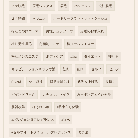
ヒゲ脱毛
眉毛ワックス
眉毛
パリジュシ
松江脱毛
２４時間
マツエク
オードリーフラットマットラッシュ
松江まつげパーマ
男性ジュシブロウ
眉毛のお手入れ
松江男性眉毛
定額制エステ
松江セルフエステ
松江メンズエステ
ボディケア
Bika
ダイエット
痩せる
キャビテーション＆ラジオ波
筋肉
筋肉
セルフ
セルフ
白い歯
ヤニ取り
脂肪を減らす
代謝を上げる
長持ち
バインドロック
ナチュラルメイク
カーボンフェイシャル
肌質改善
ほうれい線
#香水作り体験
#パリジェンヌフレグランス
#香水
#セルフオートクチュールフレグランス
モテ眉