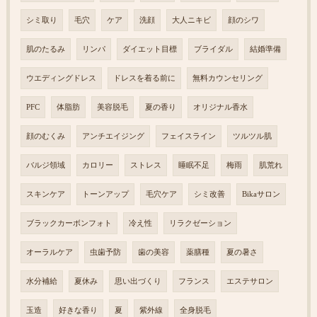
シミ取り
毛穴
ケア
洗顔
大人ニキビ
顔のシワ
肌のたるみ
リンパ
ダイエット目標
ブライダル
結婚準備
ウエディングドレス
ドレスを着る前に
無料カウンセリング
PFC
体脂肪
美容脱毛
夏の香り
オリジナル香水
顔のむくみ
アンチエイジング
フェイスライン
ツルツル肌
バルジ領域
カロリー
ストレス
睡眠不足
梅雨
肌荒れ
スキンケア
トーンアップ
毛穴ケア
シミ改善
Bikaサロン
ブラックカーボンフォト
冷え性
リラクゼーション
オーラルケア
虫歯予防
歯の美容
薬膳種
夏の暑さ
水分補給
夏休み
思い出づくり
フランス
エステサロン
玉造
好きな香り
夏
紫外線
全身脱毛