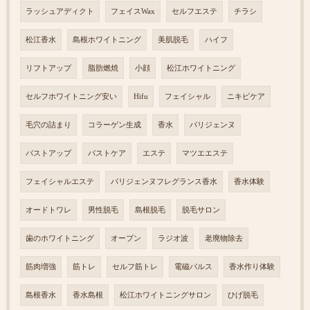
ラッシュアディクト
フェイスWax
セルフエステ
チラシ
松江香水
島根ホワイトニング
美肌脱毛
ハイフ
リフトアップ
脂肪燃焼
小顔
松江ホワイトニング
セルフホワイトニング安い
Hifu
フェイシャル
ニキビケア
毛穴の詰まり
コラーゲン生成
香水
パリジェンヌ
バストアップ
バストケア
エステ
マツエエステ
フェイシャルエステ
パリジェンヌフレグランス香水
香水体験
オードトワレ
男性脱毛
島根脱毛
脱毛サロン
歯のホワイトニング
オープン
ラジオ波
老廃物除去
筋肉増強
筋トレ
セルフ筋トレ
電磁パルス
香水作り体験
島根香水
香水島根
松江ホワイトニングサロン
ひげ脱毛