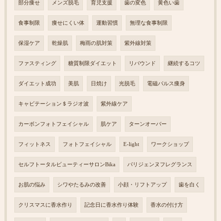
部分痩せ
メンズ脱毛
育児支援
歯の変色
黄色い歯
食事制限
痩せにくい体
運動習慣
無理な食事制限
保湿ケア
乾燥肌
梅雨の肌対策
紫外線対策
ファスティング
糖質制限ダイエット
リバウンド
継続するコツ
ダイエット成功
美肌
日焼け
光脱毛
電磁パルス痩身
キャビテーション＄ラジオ波
紫外線ケア
カーボンフォトフェイシャル
肌ケア
ターンオーバー
フィットネス
フォトフェイシャル
E-light
ワークショップ
セルフトータルビューティーサロンBika
パリジェンヌフレグランス
お肌の悩み
シワやたるみの改善
小顔・リフトアップ
歯を白く
クリスマスに香水作り
記念日に香水作り体験
香水の付け方