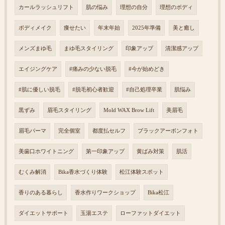
カールラッシュリフト
肌の悩み
理想の自分
理想のボディ
ボディメイク
痩せたい
年末年始
2025年準備
美と癒し
メンズまゆ毛
まゆ毛スタイリング
印象アップ
清潔感アップ
エイジングケア
#痛みの少ない脱毛
#今が始めどき
#肌に優しい脱毛
#脱毛初心者歓迎
#自己処理卒業
肌悩み
黒ずみ
眉毛スタイリング
Mold WAX Brow Lift
美眉毛
眉毛パーマ
完全個室
都度払セルフ
ブラックアーボンフォト
美歯口ホワイトニング
第一印象アップ
黄ばみ対策
肌活
むくみ解消
Bika香水づくり体験
松江体験スポット
香りのある暮らし
香水作りワークショップ
Bika松江
ダイエットサポート
玉湯エステ
ローファットダイエット