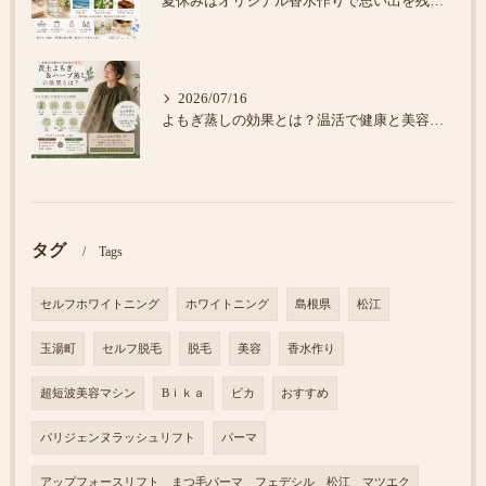
夏休みはオリジナル香水作りで思い出を残そう♪
2026/07/16
よもぎ蒸しの効果とは？温活で健康と美容をサポート
タグ
Tags
セルフホワイトニング
ホワイトニング
島根県
松江
玉湯町
セルフ脱毛
脱毛
美容
香水作り
超短波美容マシン
Bｉｋａ
ビカ
おすすめ
パリジェンヌラッシュリフト
パーマ
アップフォースリフト まつ毛パーマ フェデシル 松江 マツエク