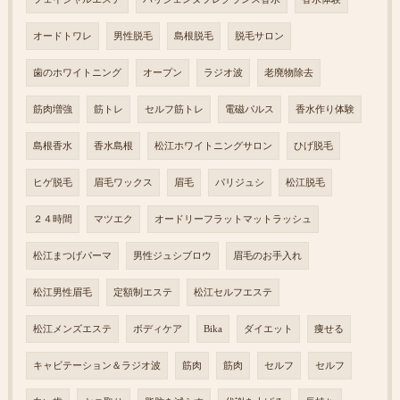
オードトワレ
男性脱毛
島根脱毛
脱毛サロン
歯のホワイトニング
オープン
ラジオ波
老廃物除去
筋肉増強
筋トレ
セルフ筋トレ
電磁パルス
香水作り体験
島根香水
香水島根
松江ホワイトニングサロン
ひげ脱毛
ヒゲ脱毛
眉毛ワックス
眉毛
パリジュシ
松江脱毛
２４時間
マツエク
オードリーフラットマットラッシュ
松江まつげパーマ
男性ジュシブロウ
眉毛のお手入れ
松江男性眉毛
定額制エステ
松江セルフエステ
松江メンズエステ
ボディケア
Bika
ダイエット
痩せる
キャビテーション＆ラジオ波
筋肉
筋肉
セルフ
セルフ