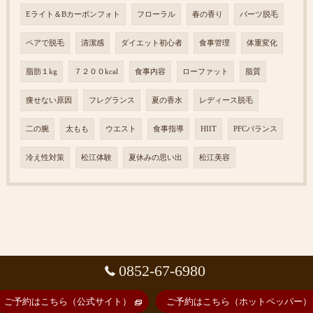
Eライト＆Bカーボンフォト
フローラル
春の香り
パーツ脱毛
ペアで脱毛
清潔感
ダイエット初心者
食事管理
体重変化
脂肪１kg
７２００kcal
食事内容
ローファット
脂質
痩せない原因
フレグランス
夏の香水
レディース脱毛
二の腕
太もも
ウエスト
食事指導
HIIT
PFCバランス
冷え性対策
松江体験
夏休みの思い出
松江美容
0852-67-6980
ご予約はこちら（公式サイト）
ご予約はこちら（ホットペッパー）