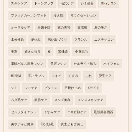
スキンケア
トーンアップ
毛穴ケア
シミ改善
Bikaサロン
ブラックカーボンフォト
冷え性
リラクゼーション
オーラルケア
虫歯予防
歯の美容
薬膳種
夏の暑さ
水分補給
夏休み
思い出づくり
フランス
エステサロン
玉造
好きな香り
夏
紫外線
全身脱毛
電磁パルス痩身マシン
美容マシン
セルライト除去
ハイフェム
HIFEM
肌トラブル
ニキビ
くすみ
しわ
脱毛ケア
シミ
シミケア
ビタミン
日焼け止め
Eライト
ムダ毛ケア
美肌ケア
メンズ美容
メンズスキンケア
セルフダイエット
くすみケア
ニキビ跡ケア
最新美容機器
美ボディと健康
部分脱毛
黄土よもぎ蒸し