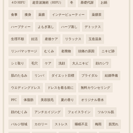
４D HIFU
超音波施術（HIFU）
冬
基礎代謝
お鍋
食事
痩身
薬膳
インナービューティー
薬膳茶
ハーブティー
よもぎ蒸し
ハーブ蒸し
デトックス
生理不順
妊活
産後ケア
リラックス
玉造温泉
リンパマッサージ
むくみ
老廃物
頭痛の原因
ニキビ跡
シミ取り
毛穴
ケア
洗顔
大人ニキビ
顔のシワ
肌のたるみ
リンパ
ダイエット目標
ブライダル
結婚準備
ウエディングドレス
ドレスを着る前に
無料カウンセリング
PFC
体脂肪
美容脱毛
夏の香り
オリジナル香水
顔のむくみ
アンチエイジング
フェイスライン
ツルツル肌
バルジ領域
カロリー
ストレス
睡眠不足
梅雨
肌荒れ