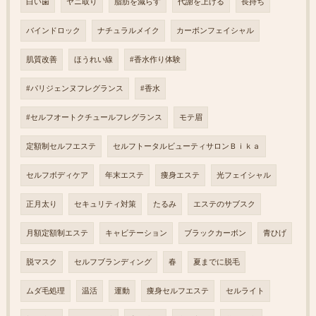
白い歯
ヤニ取り
脂肪を減らす
代謝を上げる
長持ち
バインドロック
ナチュラルメイク
カーボンフェイシャル
肌質改善
ほうれい線
#香水作り体験
#パリジェンヌフレグランス
#香水
#セルフオートクチュールフレグランス
モテ眉
定額制セルフエステ
セルフトータルビューティサロンＢｉｋａ
セルフボディケア
年末エステ
痩身エステ
光フェイシャル
正月太り
セキュリティ対策
たるみ
エステのサブスク
月額定額制エステ
キャビテーション
ブラックカーボン
青ひげ
脱マスク
セルフブランディング
春
夏までに脱毛
ムダ毛処理
温活
運動
痩身セルフエステ
セルライト