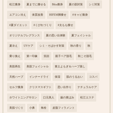
松江痩身
夏までに痩せる
Bika痩身
夏の肌対策
シミ対策
エアコン冷え
体質改善
HIFEM脚痩せ
#キャビ痩身
#夏ダイエット
#くびれづくり
#太もも痩せ
オリジナルフレグランス
夏の思い出体験
夏フェイシャル
夏冷え
UVケア
シミ・そばかす対策
秋の香り
秋
乗り換え
第一印象
笑顔
親子ペア脱毛
秋こそ脱毛
美肌再生
美肌フェイシャル
黄土よもぎ＆ハーブ蒸し
天然ハーブ
インナードライ
保湿
肌のうるおい
コスパ
セルフ痩身
クリスマスギフト
思い出作り
ナチュラルケア
ホワイトニングサロン
口元美人
歯の黄ばみ
松江エステ
美肌づくり
小鼻
角栓
皮脂フィラメント