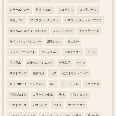
カラーエクステ
松江マツエク
フェデシル
まつ毛パーマ
眉毛サロン
アップフォースリフト
パリジェンヌジュシィブロウ
今年もありがとうございます
ジュシィブロウ
下まつ毛パーマ
モイストハンドジェリー
消毒ジェル
モニター
ラッシュアディクト
フェイスWax
セルフエステ
チラシ
松江香水
島根ホワイトニング
美肌脱毛
ハイフ
リフトアップ
脂肪燃焼
小顔
松江ホワイトニング
セルフホワイトニング安い
Hifu
フェイシャル
ニキビケア
毛穴の詰まり
コラーゲン生成
香水
パリジェンヌ
バストアップ
バストケア
エステ
マツエエステ
フェイシャルエステ
パリジェンヌフレグランス香水
香水体験