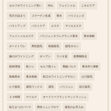
セルフホワイトニング安い
Hifu
フェイシャル
ニキビケア
毛穴の詰まり
コラーゲン生成
香水
パリジェンヌ
バストアップ
バストケア
エステ
マツエエステ
フェイシャルエステ
パリジェンヌフレグランス香水
香水体験
オードトワレ
男性脱毛
島根脱毛
脱毛サロン
歯のホワイトニング
オープン
ラジオ波
老廃物除去
筋肉増強
筋トレ
セルフ筋トレ
電磁パルス
香水作り体験
島根香水
香水島根
松江ホワイトニングサロン
ひげ脱毛
ヒゲ脱毛
眉毛ワックス
眉毛
パリジュシ
松江脱毛
２４時間
マツエク
オードリーフラットマットラッシュ
松江まつげパーマ
男性ジュシブロウ
眉毛のお手入れ