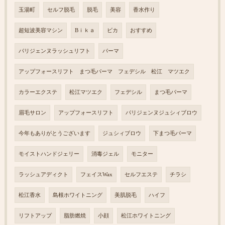
玉湯町
セルフ脱毛
脱毛
美容
香水作り
超短波美容マシン
Bｉｋａ
ビカ
おすすめ
パリジェンヌラッシュリフト
パーマ
アップフォースリフト まつ毛パーマ フェデシル 松江 マツエク
カラーエクステ
松江マツエク
フェデシル
まつ毛パーマ
眉毛サロン
アップフォースリフト
パリジェンヌジュシィブロウ
今年もありがとうございます
ジュシィブロウ
下まつ毛パーマ
モイストハンドジェリー
消毒ジェル
モニター
ラッシュアディクト
フェイスWax
セルフエステ
チラシ
松江香水
島根ホワイトニング
美肌脱毛
ハイフ
リフトアップ
脂肪燃焼
小顔
松江ホワイトニング