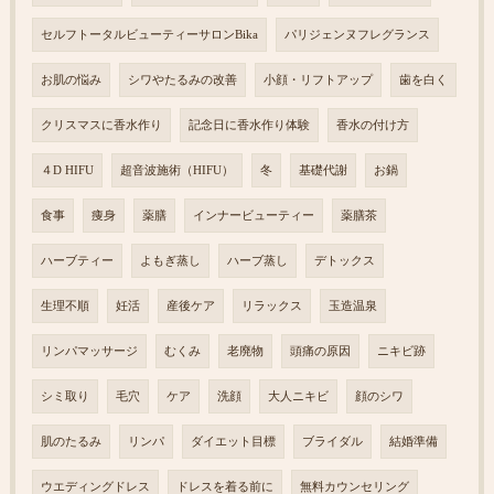
セルフトータルビューティーサロンBika
パリジェンヌフレグランス
お肌の悩み
シワやたるみの改善
小顔・リフトアップ
歯を白く
クリスマスに香水作り
記念日に香水作り体験
香水の付け方
４D HIFU
超音波施術（HIFU）
冬
基礎代謝
お鍋
食事
痩身
薬膳
インナービューティー
薬膳茶
ハーブティー
よもぎ蒸し
ハーブ蒸し
デトックス
生理不順
妊活
産後ケア
リラックス
玉造温泉
リンパマッサージ
むくみ
老廃物
頭痛の原因
ニキビ跡
シミ取り
毛穴
ケア
洗顔
大人ニキビ
顔のシワ
肌のたるみ
リンパ
ダイエット目標
ブライダル
結婚準備
ウエディングドレス
ドレスを着る前に
無料カウンセリング