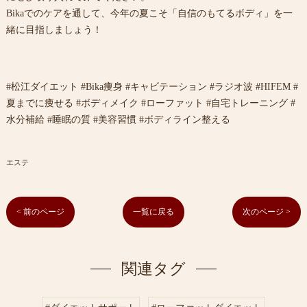
Bikaでのケアを通して、今年の夏こそ「自信のもてるボディ」を一
緒に目指しましょう！
#松江ダイエット #Bika痩身 #キャビテーション #ラジオ波 #HIFEM #
夏までに痩せる #ボディメイク #ローファット #自宅トレーニング #
水分補給 #睡眠の質 #美容習慣 #ボディライン整える
エステ
< 前のページ
一覧に戻る
次のページ >
関連タグ