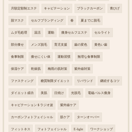
月額定額制エステ
キャビテーション
ブラックカーボン
青ひげ
脱マスク
セルフブランディング
春
夏までに脱毛
ムダ毛処理
温活
運動
痩身セルフエステ
セルライト
部分痩せ
メンズ脱毛
育児支援
歯の変色
黄色い歯
食事制限
痩せにくい体
運動習慣
無理な食事制限
保湿ケア
乾燥肌
梅雨の肌対策
紫外線対策
ファスティング
糖質制限ダイエット
リバウンド
継続するコツ
ダイエット成功
美肌
日焼け
光脱毛
電磁パルス痩身
キャビテーション＄ラジオ波
紫外線ケア
カーボンフォトフェイシャル
肌ケア
ターンオーバー
フィットネス
フォトフェイシャル
E-light
ワークショップ