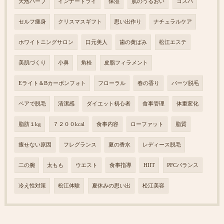
天然ハーブ
インナードライ
保湿
肌のうるおい
コスパ
セルフ痩身
クリスマスギフト
思い出作り
ナチュラルケア
ホワイトニングサロン
口元美人
歯の黄ばみ
松江エステ
美肌づくり
小鼻
角栓
皮脂フィラメント
Eライト＆Bカーボンフォト
フローラル
春の香り
パーツ脱毛
ペアで脱毛
清潔感
ダイエット初心者
食事管理
体重変化
脂肪１kg
７２００kcal
食事内容
ローファット
脂質
痩せない原因
フレグランス
夏の香水
レディース脱毛
二の腕
太もも
ウエスト
食事指導
HIIT
PFCバランス
冷え性対策
松江体験
夏休みの思い出
松江美容