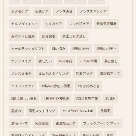
ムダ毛ケア
美肌ケア
メンズ美容
メンズスキンケア
セルフダイエット
くすみケア
ニキビ跡ケア
最新美容機器
美ボディと健康
部分脱毛
黄土よもぎ蒸し
カールラッシュリフト
肌の悩み
理想の自分
理想のボディ
ボディメイク
痩せたい
年末年始
2025年準備
美と癒し
メンズまゆ毛
まゆ毛スタイリング
印象アップ
清潔感アップ
エイジングケア
#痛みの少ない脱毛
#今が始めどき
#肌に優しい脱毛
#脱毛初心者歓迎
#自己処理卒業
肌悩み
黒ずみ
眉毛スタイリング
Mold WAX Brow Lift
美眉毛
眉毛パーマ
完全個室
都度払セルフ
ブラックアーボンフォト
美歯口ホワイトニング
第一印象アップ
黄ばみ対策
肌活