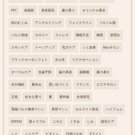
PFC
体脂肪
美容脱毛
夏の香り
オリジナル香水
顔のむくみ
アンチエイジング
フェイスライン
ツルツル肌
バルジ領域
カロリー
ストレス
睡眠不足
梅雨
肌荒れ
スキンケア
トーンアップ
毛穴ケア
シミ改善
Bikaサロン
ブラックカーボンフォト
冷え性
リラクゼーション
オーラルケア
虫歯予防
歯の美容
薬膳種
夏の暑さ
水分補給
夏休み
思い出づくり
フランス
エステサロン
玉造
好きな香り
夏
紫外線
全身脱毛
電磁パルス痩身マシン
美容マシン
セルライト除去
ハイフェム
HIFEM
肌トラブル
ニキビ
くすみ
しわ
脱毛ケア
シミ
シミケア
ビタミン
日焼け止め
Eライト