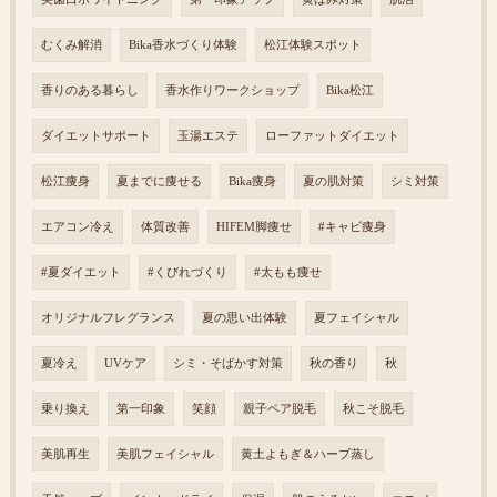
むくみ解消
Bika香水づくり体験
松江体験スポット
香りのある暮らし
香水作りワークショップ
Bika松江
ダイエットサポート
玉湯エステ
ローファットダイエット
松江痩身
夏までに痩せる
Bika痩身
夏の肌対策
シミ対策
エアコン冷え
体質改善
HIFEM脚痩せ
#キャビ痩身
#夏ダイエット
#くびれづくり
#太もも痩せ
オリジナルフレグランス
夏の思い出体験
夏フェイシャル
夏冷え
UVケア
シミ・そばかす対策
秋の香り
秋
乗り換え
第一印象
笑顔
親子ペア脱毛
秋こそ脱毛
美肌再生
美肌フェイシャル
黄土よもぎ＆ハーブ蒸し