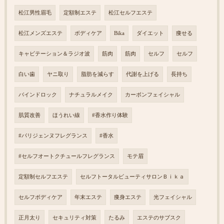
松江男性眉毛
定額制エステ
松江セルフエステ
松江メンズエステ
ボディケア
Bika
ダイエット
痩せる
キャビテーション＆ラジオ波
筋肉
筋肉
セルフ
セルフ
白い歯
ヤニ取り
脂肪を減らす
代謝を上げる
長持ち
バインドロック
ナチュラルメイク
カーボンフェイシャル
肌質改善
ほうれい線
#香水作り体験
#パリジェンヌフレグランス
#香水
#セルフオートクチュールフレグランス
モテ眉
定額制セルフエステ
セルフトータルビューティサロンＢｉｋａ
セルフボディケア
年末エステ
痩身エステ
光フェイシャル
正月太り
セキュリティ対策
たるみ
エステのサブスク