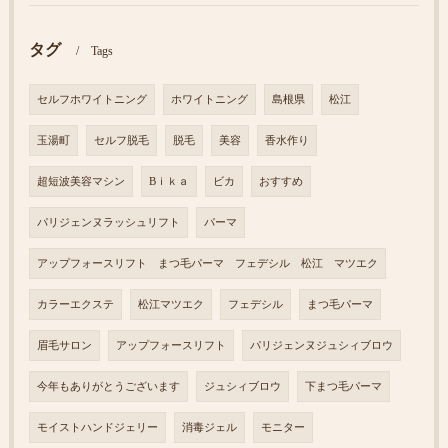
タグ
Tags
セルフホワイトニング
ホワイトニング
島根県
松江
玉湯町
セルフ脱毛
脱毛
美容
香水作り
超短波美容マシン
Bｉｋａ
ビカ
おすすめ
パリジェンヌラッシュリフト
パーマ
アップフォースリフト まつ毛パーマ フェデシル 松江 マツエク
カラーエクステ
松江マツエク
フェデシル
まつ毛パーマ
眉毛サロン
アップフォースリフト
パリジェンヌジュシィブロウ
今年もありがとうございます
ジュシィブロウ
下まつ毛パーマ
モイストハンドジェリー
消毒ジェル
モニター