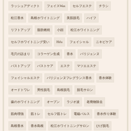
ラッシュアディクト
フェイスWax
セルフエステ
チラシ
松江香水
島根ホワイトニング
美肌脱毛
ハイフ
リフトアップ
脂肪燃焼
小顔
松江ホワイトニング
セルフホワイトニング安い
Hifu
フェイシャル
ニキビケア
毛穴の詰まり
コラーゲン生成
香水
パリジェンヌ
バストアップ
バストケア
エステ
マツエエステ
フェイシャルエステ
パリジェンヌフレグランス香水
香水体験
オードトワレ
男性脱毛
島根脱毛
脱毛サロン
歯のホワイトニング
オープン
ラジオ波
老廃物除去
筋肉増強
筋トレ
セルフ筋トレ
電磁パルス
香水作り体験
島根香水
香水島根
松江ホワイトニングサロン
ひげ脱毛