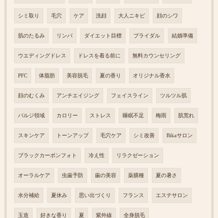
シミ取り
毛穴
ケア
洗顔
大人ニキビ
顔のシワ
肌のたるみ
リンパ
ダイエット目標
ブライダル
結婚準備
ウエディングドレス
ドレスを着る前に
無料カウンセリング
PFC
体脂肪
美容脱毛
夏の香り
オリジナル香水
顔のむくみ
アンチエイジング
フェイスライン
ツルツル肌
バルジ領域
カロリー
ストレス
睡眠不足
梅雨
肌荒れ
スキンケア
トーンアップ
毛穴ケア
シミ改善
Bikaサロン
ブラックカーボンフォト
冷え性
リラクゼーション
オーラルケア
虫歯予防
歯の美容
薬膳種
夏の暑さ
水分補給
夏休み
思い出づくり
フランス
エステサロン
玉造
好きな香り
夏
紫外線
全身脱毛