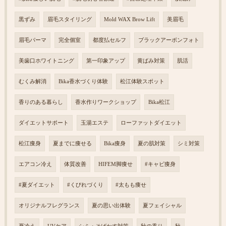
黒ずみ
眉毛スタイリング
Mold WAX Brow Lift
美眉毛
眉毛パーマ
完全個室
都度払セルフ
ブラックアーボンフォト
美歯口ホワイトニング
第一印象アップ
黄ばみ対策
肌活
むくみ解消
Bika香水づくり体験
松江体験スポット
香りのある暮らし
香水作りワークショップ
Bika松江
ダイエットサポート
玉湯エステ
ローファットダイエット
松江痩身
夏までに痩せる
Bika痩身
夏の肌対策
シミ対策
エアコン冷え
体質改善
HIFEM脚痩せ
#キャビ痩身
#夏ダイエット
#くびれづくり
#太もも痩せ
オリジナルフレグランス
夏の思い出体験
夏フェイシャル