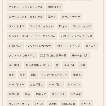
キャビテーション＄ラジオ波
紫外線ケア
カーボンフォトフェイシャル
肌ケア
ターンオーバー
フィットネス
フォトフェイシャル
E-light
ワークショップ
セルフトータルビューティーサロンBika
パリジェンヌフレグランス
お肌の悩み
シワやたるみの改善
小顔・リフトアップ
歯を白く
クリスマスに香水作り
記念日に香水作り体験
香水の付け方
４D HIFU
超音波施術（HIFU）
冬
基礎代謝
お鍋
食事
痩身
薬膳
インナービューティー
薬膳茶
ハーブティー
よもぎ蒸し
ハーブ蒸し
デトックス
生理不順
妊活
産後ケア
リラックス
玉造温泉
リンパマッサージ
むくみ
老廃物
頭痛の原因
ニキビ跡