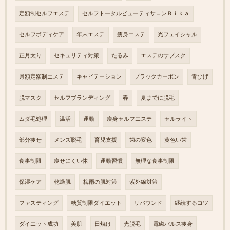
定額制セルフエステ
セルフトータルビューティサロンＢｉｋａ
セルフボディケア
年末エステ
痩身エステ
光フェイシャル
正月太り
セキュリティ対策
たるみ
エステのサブスク
月額定額制エステ
キャビテーション
ブラックカーボン
青ひげ
脱マスク
セルフブランディング
春
夏までに脱毛
ムダ毛処理
温活
運動
痩身セルフエステ
セルライト
部分痩せ
メンズ脱毛
育児支援
歯の変色
黄色い歯
食事制限
痩せにくい体
運動習慣
無理な食事制限
保湿ケア
乾燥肌
梅雨の肌対策
紫外線対策
ファスティング
糖質制限ダイエット
リバウンド
継続するコツ
ダイエット成功
美肌
日焼け
光脱毛
電磁パルス痩身