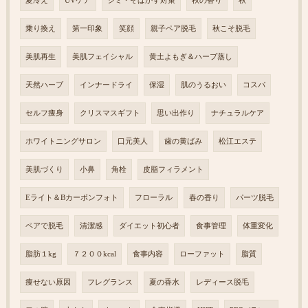
夏冷え
UVケア
シミ・そばかす対策
秋の香り
秋
乗り換え
第一印象
笑顔
親子ペア脱毛
秋こそ脱毛
美肌再生
美肌フェイシャル
黄土よもぎ＆ハーブ蒸し
天然ハーブ
インナードライ
保湿
肌のうるおい
コスパ
セルフ痩身
クリスマスギフト
思い出作り
ナチュラルケア
ホワイトニングサロン
口元美人
歯の黄ばみ
松江エステ
美肌づくり
小鼻
角栓
皮脂フィラメント
Eライト＆Bカーボンフォト
フローラル
春の香り
パーツ脱毛
ペアで脱毛
清潔感
ダイエット初心者
食事管理
体重変化
脂肪１kg
７２００kcal
食事内容
ローファット
脂質
痩せない原因
フレグランス
夏の香水
レディース脱毛