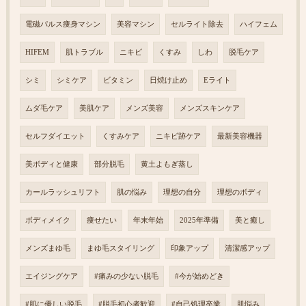
電磁パルス痩身マシン
美容マシン
セルライト除去
ハイフェム
HIFEM
肌トラブル
ニキビ
くすみ
しわ
脱毛ケア
シミ
シミケア
ビタミン
日焼け止め
Eライト
ムダ毛ケア
美肌ケア
メンズ美容
メンズスキンケア
セルフダイエット
くすみケア
ニキビ跡ケア
最新美容機器
美ボディと健康
部分脱毛
黄土よもぎ蒸し
カールラッシュリフト
肌の悩み
理想の自分
理想のボディ
ボディメイク
痩せたい
年末年始
2025年準備
美と癒し
メンズまゆ毛
まゆ毛スタイリング
印象アップ
清潔感アップ
エイジングケア
#痛みの少ない脱毛
#今が始めどき
#肌に優しい脱毛
#脱毛初心者歓迎
#自己処理卒業
肌悩み