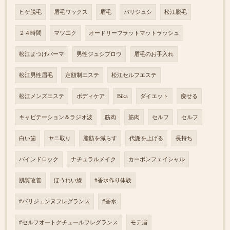
ヒゲ脱毛
眉毛ワックス
眉毛
パリジュシ
松江脱毛
２４時間
マツエク
オードリーフラットマットラッシュ
松江まつげパーマ
男性ジュシブロウ
眉毛のお手入れ
松江男性眉毛
定額制エステ
松江セルフエステ
松江メンズエステ
ボディケア
Bika
ダイエット
痩せる
キャビテーション＆ラジオ波
筋肉
筋肉
セルフ
セルフ
白い歯
ヤニ取り
脂肪を減らす
代謝を上げる
長持ち
バインドロック
ナチュラルメイク
カーボンフェイシャル
肌質改善
ほうれい線
#香水作り体験
#パリジェンヌフレグランス
#香水
#セルフオートクチュールフレグランス
モテ眉