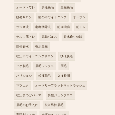
オードトワレ
男性脱毛
島根脱毛
脱毛サロン
歯のホワイトニング
オープン
ラジオ波
老廃物除去
筋肉増強
筋トレ
セルフ筋トレ
電磁パルス
香水作り体験
島根香水
香水島根
松江ホワイトニングサロン
ひげ脱毛
ヒゲ脱毛
眉毛ワックス
眉毛
パリジュシ
松江脱毛
２４時間
マツエク
オードリーフラットマットラッシュ
松江まつげパーマ
男性ジュシブロウ
眉毛のお手入れ
松江男性眉毛
定額制エステ
松江セルフエステ