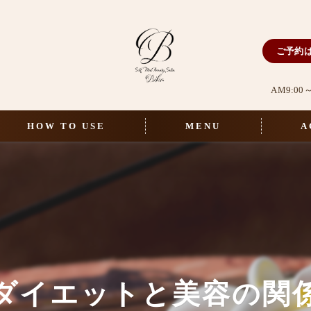
ご予約
AM9:0
HOW TO USE
MENU
A
選べるマシン一覧
セルフエステ
フェイシャル＆ボディエステ
セルフホワイトニング
ダイエットと美容の関
パリジェンヌフレグランス