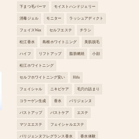
下まつ毛パーマ
モイストハンドジェリー
消毒ジェル
モニター
ラッシュアディクト
フェイスWax
セルフエステ
チラシ
松江香水
島根ホワイトニング
美肌脱毛
ハイフ
リフトアップ
脂肪燃焼
小顔
松江ホワイトニング
セルフホワイトニング安い
Hifu
フェイシャル
ニキビケア
毛穴の詰まり
コラーゲン生成
香水
パリジェンヌ
バストアップ
バストケア
エステ
マツエエステ
フェイシャルエステ
パリジェンヌフレグランス香水
香水体験