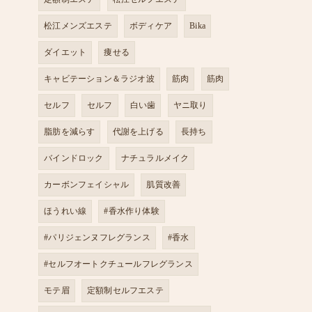
松江メンズエステ
ボディケア
Bika
ダイエット
痩せる
キャビテーション＆ラジオ波
筋肉
筋肉
セルフ
セルフ
白い歯
ヤニ取り
脂肪を減らす
代謝を上げる
長持ち
バインドロック
ナチュラルメイク
カーボンフェイシャル
肌質改善
ほうれい線
#香水作り体験
#パリジェンヌフレグランス
#香水
#セルフオートクチュールフレグランス
モテ眉
定額制セルフエステ