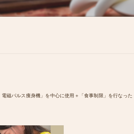
黄土よもぎ＆ハーブ蒸し
まつ毛エクステ&まつ毛パーマ&
波、電磁パルス痩身機」を中心に使用＋「食事制限」を行なった
！