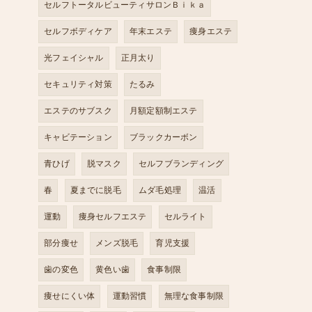
セルフトータルビューティサロンＢｉｋａ
セルフボディケア
年末エステ
痩身エステ
光フェイシャル
正月太り
セキュリティ対策
たるみ
エステのサブスク
月額定額制エステ
キャビテーション
ブラックカーボン
青ひげ
脱マスク
セルフブランディング
春
夏までに脱毛
ムダ毛処理
温活
運動
痩身セルフエステ
セルライト
部分痩せ
メンズ脱毛
育児支援
歯の変色
黄色い歯
食事制限
痩せにくい体
運動習慣
無理な食事制限