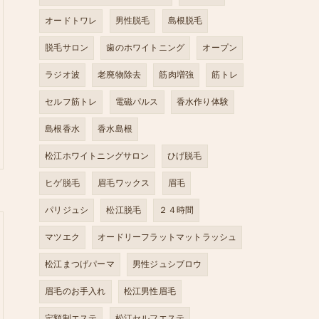
オードトワレ
男性脱毛
島根脱毛
脱毛サロン
歯のホワイトニング
オープン
ラジオ波
老廃物除去
筋肉増強
筋トレ
セルフ筋トレ
電磁パルス
香水作り体験
島根香水
香水島根
松江ホワイトニングサロン
ひげ脱毛
ヒゲ脱毛
眉毛ワックス
眉毛
パリジュシ
松江脱毛
２４時間
マツエク
オードリーフラットマットラッシュ
松江まつげパーマ
男性ジュシブロウ
眉毛のお手入れ
松江男性眉毛
定額制エステ
松江セルフエステ