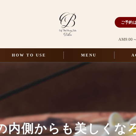
ご予約
AM9:0
HOW TO USE
MENU
A
選べるマシン一覧
セルフエステ
フェイシャル＆ボディエステ
セルフホワイトニング
の内側からも美しくな
パリジェンヌフレグランス