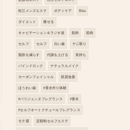
松江メンズエステ
ボディケア
Bika
ダイエット
痩せる
キャビテーション＆ラジオ波
筋肉
筋肉
セルフ
セルフ
白い歯
ヤニ取り
脂肪を減らす
代謝を上げる
長持ち
バインドロック
ナチュラルメイク
カーボンフェイシャル
肌質改善
ほうれい線
#香水作り体験
#パリジェンヌフレグランス
#香水
#セルフオートクチュールフレグランス
モテ眉
定額制セルフエステ