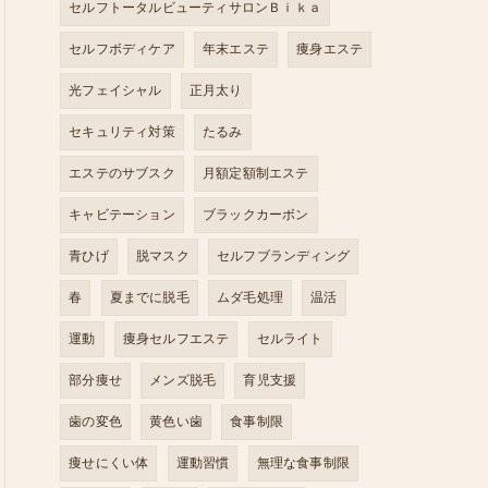
セルフトータルビューティサロンＢｉｋａ
セルフボディケア
年末エステ
痩身エステ
光フェイシャル
正月太り
セキュリティ対策
たるみ
エステのサブスク
月額定額制エステ
キャビテーション
ブラックカーボン
青ひげ
脱マスク
セルフブランディング
春
夏までに脱毛
ムダ毛処理
温活
運動
痩身セルフエステ
セルライト
部分痩せ
メンズ脱毛
育児支援
歯の変色
黄色い歯
食事制限
痩せにくい体
運動習慣
無理な食事制限