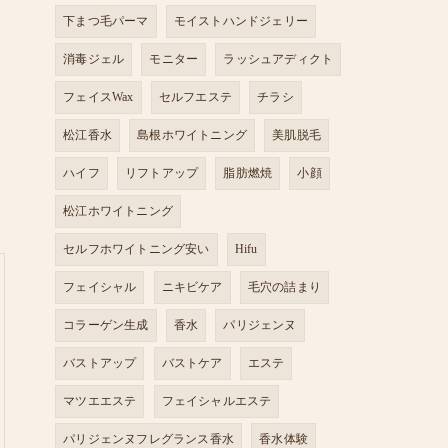
下まつ毛パーマ
モイストハンドジェリー
消毒ジェル
モニター
ラッシュアディクト
フェイスWax
セルフエステ
チラシ
松江香水
島根ホワイトニング
美肌脱毛
ハイフ
リフトアップ
脂肪燃焼
小顔
松江ホワイトニング
セルフホワイトニング安い
Hifu
フェイシャル
ニキビケア
毛穴の詰まり
コラーゲン生成
香水
パリジェンヌ
バストアップ
バストケア
エステ
マツエエステ
フェイシャルエステ
パリジェンヌフレグランス香水
香水体験