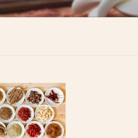
黄土よもぎ＆ハーブ蒸し
まつ毛エクステ&まつ毛パーマ&